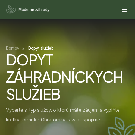
DOMOV
Domov
Dopyt služieb
O NÁS
DOPYT
SLUŽBY
ZÁHRADNÍCKYCH
NÁVRHY ZÁHRAD
REFERENCIE
SLUŽIEB
REALIZÁCIE ZÁHRAD
PONUKY
CENOVÁ PONUKA NA NÁVRH ZÁHRADY
KALKULAČKY
REALIZUJETE ZÁHRADU SVOJPOMOCNE?
Vyberte si typ služby, o ktorú máte záujem a vyplňte
AUTOMATICKÉ ZÁVLAHY
krátky formulár. Obratom sa s vami spojíme.
CENOVÁ PONUKA NA ZÁHRADNÝ NÁBYTOK
ODHAD CENY REALIZÁCIE ZÁHRADY
FAQ
OKRASNÉ JAZIERKA