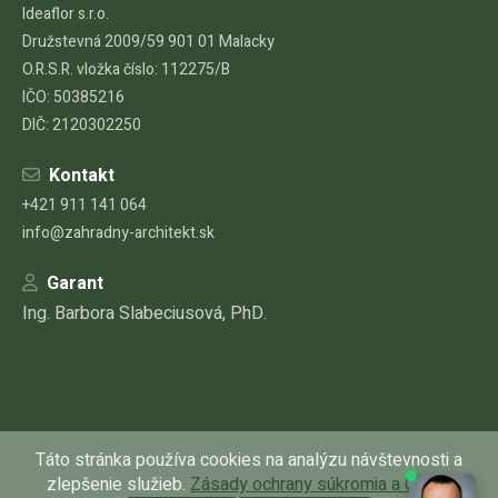
Ideaflor s.r.o.
Družstevná 2009/59 901 01 Malacky
O.R.S.R. vložka číslo: 112275/B
IČO: 50385216
DIČ: 2120302250
Kontakt
+421 911 141 064
info@zahradny-architekt.sk
Garant
Ing. Barbora Slabeciusová, PhD.
Táto stránka používa cookies na analýzu návštevnosti a
zlepšenie služieb.
Zásady ochrany súkromia a GDPR
© Copyright 2026 – Všetky práva vyhradené