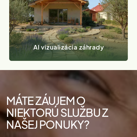
AI vizualizácia záhrady
MÁTE ZÁUJEM O
NIEKTORÚ SLUŽBU Z
NAŠEJ PONUKY?