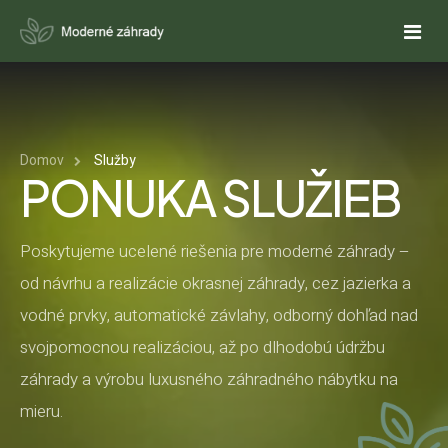
DOMOV
Domov
Služby
O NÁS
PONUKA SLUŽIEB
SLUŽBY
Poskytujeme ucelené riešenia pre moderné záhrady –
NÁVRHY ZÁHRAD
REFERENCIE
od návrhu a realizácie okrasnej záhrady, cez jazierka a
REALIZÁCIE ZÁHRAD
PONUKY
vodné prvky, automatické závlahy, odborný dohľad nad
svojpomocnou realizáciou, až po dlhodobú údržbu
CENOVÁ PONUKA NA NÁVRH ZÁHRADY
KALKULAČKY
REALIZUJETE ZÁHRADU SVOJPOMOCNE?
AUTOMATICKÉ ZÁVLAHY
záhrady a výrobu luxusného záhradného nábytku na
CENOVÁ PONUKA NA ZÁHRADNÝ NÁBYTOK
ODHAD CENY REALIZÁCIE ZÁHRADY
FAQ
mieru.
OKRASNÉ JAZIERKA