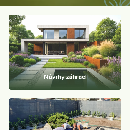
VÝPOČET MOŽSTVA MATERIÁLOV
BLOG
ÚDRŽBY ZÁHRAD
VÝPOČET ROZMIESTNENIA RASTLÍN
KONTAKT
SMART ZÁHRADY
ODBORNÝ DOHĽAD
Záhradnícky kalendár
ZÁHRADNÝ NÁBYTOK
RÝCHLY DOPYT
AI GENERÁTOR ZÁHRAD
Návrhy záhrad
ASISTENT NÁVRHU ZÁHONOV
ZÁKAZNÍCKA PODPORA