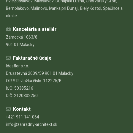
Hviezdoslavov, Miloslavov, Dunajská Lužná, Chorvátsky Grob,
Bernolákovo, Malinovo, Ivanka pri Dunaji, Biely Kostol, Špačince a
okolie.
Kancelária a ateliér
Zámocká 1063/8
901 01 Malacky
Fakturačné údaje
Ideaflor s.r.o.
Družstevná 2009/59 901 01 Malacky
O.R.S.R. vložka číslo: 112275/B
IČO: 50385216
DIČ: 2120302250
Kontakt
+421 911 141 064
info@zahradny-architekt.sk