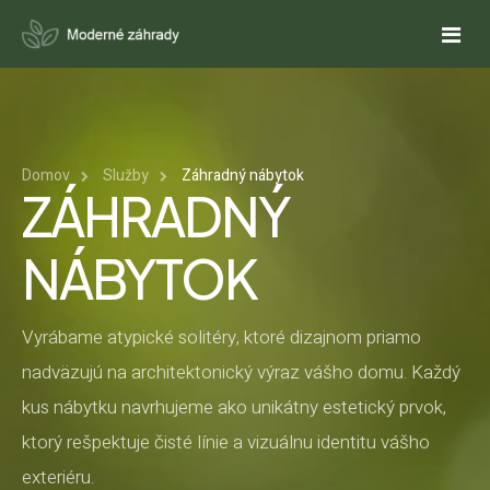
DOMOV
Domov
Služby
Záhradný nábytok
O NÁS
ZÁHRADNÝ
SLUŽBY
NÁBYTOK
NÁVRHY ZÁHRAD
REFERENCIE
REALIZÁCIE ZÁHRAD
PONUKY
Vyrábame atypické solitéry, ktoré dizajnom priamo
nadväzujú na architektonický výraz vášho domu. Každý
CENOVÁ PONUKA NA NÁVRH ZÁHRADY
KALKULAČKY
REALIZUJETE ZÁHRADU SVOJPOMOCNE?
AUTOMATICKÉ ZÁVLAHY
kus nábytku navrhujeme ako unikátny estetický prvok,
CENOVÁ PONUKA NA ZÁHRADNÝ NÁBYTOK
ODHAD CENY REALIZÁCIE ZÁHRADY
FAQ
ktorý rešpektuje čisté línie a vizuálnu identitu vášho
OKRASNÉ JAZIERKA
exteriéru.