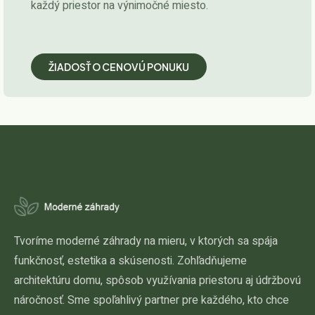
každý priestor na výnimočné miesto.
ŽIADOSŤ O CENOVÚ PONUKU
Tvoríme moderné záhrady na mieru, v ktorých sa spája
funkčnosť, estetika a skúsenosti. Zohľadňujeme
architektúru domu, spôsob využívania priestoru aj údržbovú
náročnosť. Sme spoľahlivý partner pre každého, kto chce