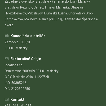
Západné Slovensko (Bratislavský a Trnavský kraj): Malacky,
Bratislava, Pezinok, Senec, Trnava, Marianka, Stupava,
Hviezdoslavov, Miloslavov, Dunajská Lužná, Chorvátsky Grob,
Bernolákovo, Malinovo, Ivanka pri Dunaji, Biely Kostol, Špačince a
okolie.
Kancelária a ateliér
Zámocká 1063/8
901 01 Malacky
Fakturačné údaje
Ideaflor s.r.o.
Družstevná 2009/59 901 01 Malacky
O.R.S.R. vložka číslo: 112275/B
IČO: 50385216
DIČ: 2120302250
Kontakt
+421 911 141 064