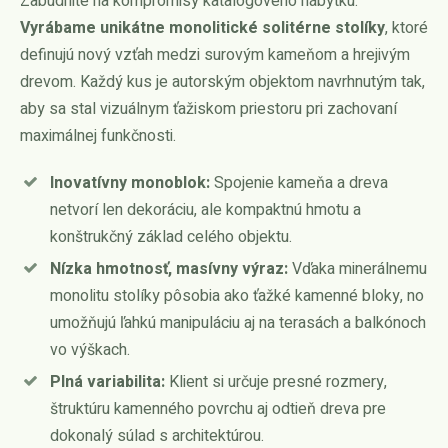
Zabudnite na kompromisy katalógového nábytku.
Vyrábame unikátne monolitické solitérne stolíky
, ktoré
definujú nový vzťah medzi surovým kameňom a hrejivým
drevom. Každý kus je autorským objektom navrhnutým tak,
aby sa stal vizuálnym ťažiskom priestoru pri zachovaní
maximálnej funkčnosti.
Inovatívny monoblok:
Spojenie kameňa a dreva
netvorí len dekoráciu, ale kompaktnú hmotu a
konštrukčný základ celého objektu.
Nízka hmotnosť, masívny výraz:
Vďaka minerálnemu
monolitu stolíky pôsobia ako ťažké kamenné bloky, no
umožňujú ľahkú manipuláciu aj na terasách a balkónoch
vo výškach.
Plná variabilita:
Klient si určuje presné rozmery,
štruktúru kamenného povrchu aj odtieň dreva pre
dokonalý súlad s architektúrou.