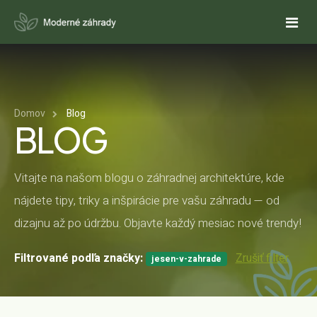
12
19
Sep
Aug
DOMOV
Domov
Blog
O NÁS
BLOG
SLUŽBY
Vitajte na našom blogu o záhradnej architektúre, kde
NÁVRHY ZÁHRAD
REFERENCIE
nájdete tipy, triky a inšpirácie pre vašu záhradu — od
REALIZÁCIE ZÁHRAD
PONUKY
dizajnu až po údržbu. Objavte každý mesiac nové trendy!
CENOVÁ PONUKA NA NÁVRH ZÁHRADY
KALKULAČKY
REALIZUJETE ZÁHRADU SVOJPOMOCNE?
Filtrované podľa značky:
AUTOMATICKÉ ZÁVLAHY
Zrušiť filter
jesen-v-zahrade
CENOVÁ PONUKA NA ZÁHRADNÝ NÁBYTOK
ODHAD CENY REALIZÁCIE ZÁHRADY
FAQ
OKRASNÉ JAZIERKA