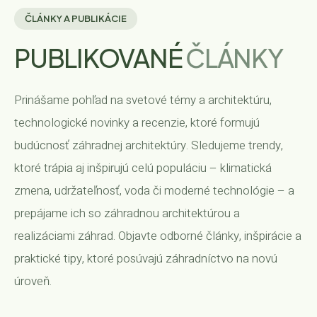
VÝPOČET MOŽSTVA MATERIÁLOV
BLOG
ÚDRŽBY ZÁHRAD
ČLÁNKY A PUBLIKÁCIE
VÝPOČET ROZMIESTNENIA RASTLÍN
KONTAKT
SMART ZÁHRADY
PUBLIKOVANÉ
ČLÁNKY
ODBORNÝ DOHĽAD
Záhradnícky kalendár
Prinášame pohľad na svetové témy a architektúru,
ZÁHRADNÝ NÁBYTOK
technologické novinky a recenzie, ktoré formujú
budúcnosť záhradnej architektúry. Sledujeme trendy,
RÝCHLY DOPYT
ktoré trápia aj inšpirujú celú populáciu – klimatická
AI GENERÁTOR ZÁHRAD
zmena, udržateľnosť, voda či moderné technológie – a
prepájame ich so záhradnou architektúrou a
ASISTENT NÁVRHU ZÁHONOV
realizáciami záhrad. Objavte odborné články, inšpirácie a
ZÁKAZNÍCKA PODPORA
praktické tipy, ktoré posúvajú záhradníctvo na novú
úroveň.