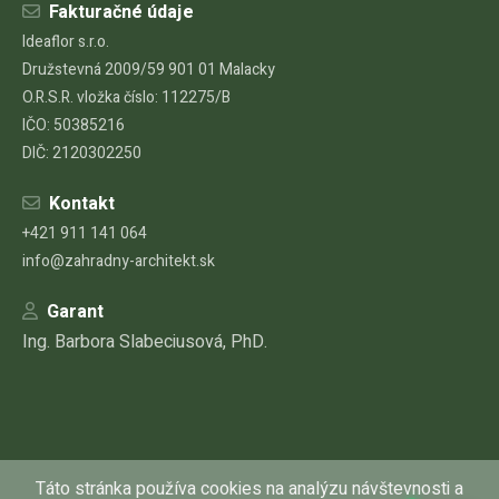
Fakturačné údaje
Ideaflor s.r.o.
Družstevná 2009/59 901 01 Malacky
O.R.S.R. vložka číslo: 112275/B
IČO: 50385216
DIČ: 2120302250
Kontakt
+421 911 141 064
info@zahradny-architekt.sk
Garant
Ing. Barbora Slabeciusová, PhD.
Táto stránka používa cookies na analýzu návštevnosti a