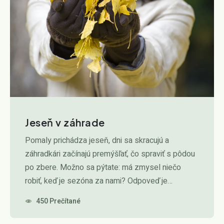
Jeseň v záhrade
Pomaly prichádza jeseň, dni sa skracujú a
záhradkári začínajú premýšľať, čo spraviť s pôdou
po zbere. Možno sa pýtate: má zmysel niečo
robiť, keď je sezóna za nami? Odpoveď je…
450 Prečítané