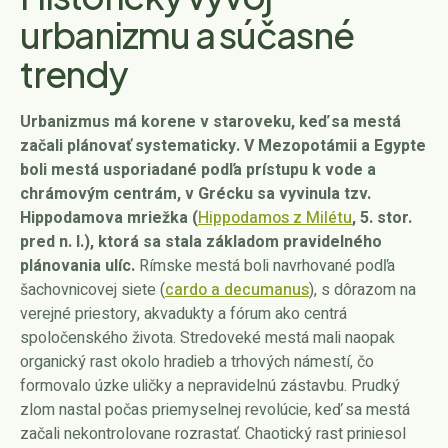
urbanizmu a súčasné
trendy
Urbanizmus má korene v staroveku, keď sa mestá
začali plánovať systematicky. V Mezopotámii a Egypte
boli mestá usporiadané podľa prístupu k vode a
chrámovým centrám, v Grécku sa vyvinula tzv.
Hippodamova mriežka (
Hippodamos z Milétu
, 5. stor.
pred n. l.), ktorá sa stala základom pravidelného
plánovania ulíc.
Rímske mestá boli navrhované podľa
šachovnicovej siete (
cardo a decumanus
), s dôrazom na
verejné priestory, akvadukty a fórum ako centrá
spoločenského života. Stredoveké mestá mali naopak
organický rast okolo hradieb a trhových námestí, čo
formovalo úzke uličky a nepravidelnú zástavbu. Prudký
zlom nastal počas priemyselnej revolúcie, keď sa mestá
začali nekontrolovane rozrastať. Chaotický rast priniesol