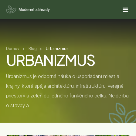
DOMOV
Domov
Blog
Urbanizmus
O NÁS
URBANIZMUS
SLUŽBY
Urbanizmus je odborná náuka o usporiadaní miest a
NÁVRHY ZÁHRAD
REFERENCIE
krajiny, ktorá spája architektúru, infraštruktúru, verejné
REALIZÁCIE ZÁHRAD
PONUKY
priestory a zeleň do jedného funkčného celku. Nejde iba
o stavby a…
CENOVÁ PONUKA NA NÁVRH ZÁHRADY
KALKULAČKY
REALIZUJETE ZÁHRADU SVOJPOMOCNE?
AUTOMATICKÉ ZÁVLAHY
CENOVÁ PONUKA NA ZÁHRADNÝ NÁBYTOK
ODHAD CENY REALIZÁCIE ZÁHRADY
FAQ
OKRASNÉ JAZIERKA