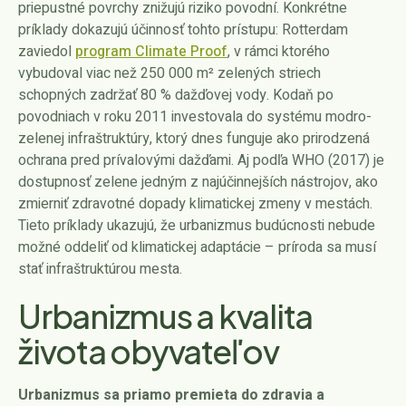
priepustné povrchy znižujú riziko povodní. Konkrétne
príklady dokazujú účinnosť tohto prístupu: Rotterdam
zaviedol
program Climate Proof
, v rámci ktorého
vybudoval viac než 250 000 m² zelených striech
schopných zadržať 80 % dažďovej vody. Kodaň po
povodniach v roku 2011 investovala do systému modro-
zelenej infraštruktúry, ktorý dnes funguje ako prirodzená
ochrana pred prívalovými dažďami. Aj podľa WHO (2017) je
dostupnosť zelene jedným z najúčinnejších nástrojov, ako
zmierniť zdravotné dopady klimatickej zmeny v mestách.
Tieto príklady ukazujú, že urbanizmus budúcnosti nebude
možné oddeliť od klimatickej adaptácie – príroda sa musí
stať infraštruktúrou mesta.
Urbanizmus a kvalita
života obyvateľov
Urbanizmus sa priamo premieta do zdravia a