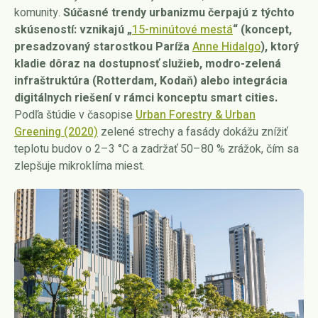
komunity.
Súčasné trendy urbanizmu čerpajú z týchto
skúseností: vznikajú „
15-minútové mestá
“ (koncept,
presadzovaný starostkou Paríža
Anne Hidalgo
), ktorý
kladie dôraz na dostupnosť služieb, modro-zelená
infraštruktúra (Rotterdam, Kodaň) alebo integrácia
digitálnych riešení v rámci konceptu smart cities.
Podľa štúdie v časopise
Urban Forestry & Urban
Greening (2020)
zelené strechy a fasády dokážu znížiť
teplotu budov o 2–3 °C a zadržať 50–80 % zrážok, čím sa
zlepšuje mikroklíma miest.