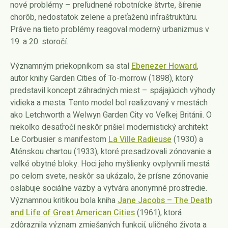
nové problémy – preľudnené robotnícke štvrte, šírenie
chorôb, nedostatok zelene a preťaženú infraštruktúru.
Práve na tieto problémy reagoval moderný urbanizmus v
19. a 20. storočí.
Významným priekopníkom sa stal
Ebenezer Howard
,
autor knihy Garden Cities of To-morrow (1898), ktorý
predstavil koncept záhradných miest – spájajúcich výhody
vidieka a mesta. Tento model bol realizovaný v mestách
ako Letchworth a Welwyn Garden City vo Veľkej Británii. O
niekoľko desaťročí neskôr prišiel modernistický architekt
Le Corbusier s manifestom
La Ville Radieuse
(1930) a
Aténskou chartou (1933), ktoré presadzovali zónovanie a
veľké obytné bloky. Hoci jeho myšlienky ovplyvnili mestá
po celom svete, neskôr sa ukázalo, že prísne zónovanie
oslabuje sociálne väzby a vytvára anonymné prostredie.
Významnou kritikou bola kniha
Jane Jacobs – The Death
and Life of Great American Cities
(1961), ktorá
zdôraznila význam zmiešaných funkcií, uličného života a