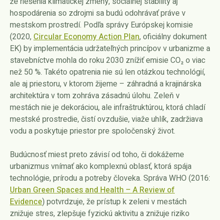
že riešenia klimatickej zmeny, sociálnej stability aj
hospodárenia so zdrojmi sa budú odohrávať práve v
mestskom prostredí. Podľa správy Európskej komisie
(2020,
Circular Economy Action Plan
, oficiálny dokument
EK) by implementácia udržateľných princípov v urbanizme a
stavebníctve mohla do roku 2030 znížiť emisie CO₂ o viac
než 50 %. Takéto opatrenia nie sú len otázkou technológií,
ale aj priestoru, v ktorom žijeme – záhradná a krajinárska
architektúra v tom zohráva zásadnú úlohu. Zeleň v
mestách nie je dekoráciou, ale infraštruktúrou, ktorá chladí
mestské prostredie, čistí ovzdušie, viaže uhlík, zadržiava
vodu a poskytuje priestor pre spoločenský život.
Budúcnosť miest preto závisí od toho, či dokážeme
urbanizmus vnímať ako komplexnú oblasť, ktorá spája
technológie, prírodu a potreby človeka. Správa WHO (2016:
Urban Green Spaces and Health – A Review of
Evidence
) potvrdzuje, že prístup k zeleni v mestách
znižuje stres, zlepšuje fyzickú aktivitu a znižuje riziko