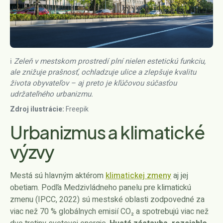
ℹ️ Zeleň v mestskom prostredí plní nielen estetickú funkciu,
ale znižuje prašnosť, ochladzuje ulice a zlepšuje kvalitu
života obyvateľov – aj preto je kľúčovou súčasťou
udržateľného urbanizmu.
Zdroj ilustrácie:
Freepik
Urbanizmus a klimatické
výzvy
Mestá sú hlavným aktérom
klimatickej zmeny
aj jej
obetiam. Podľa Medzivládneho panelu pre klimatickú
zmenu (IPCC, 2022) sú mestské oblasti zodpovedné za
viac než 70 % globálnych emisií CO₂ a spotrebujú viac než