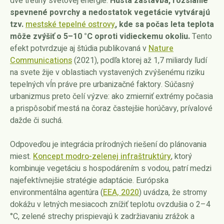
dve tretiny svetovej energie.
Hustá zástavba, rozsiahle
spevnené povrchy a nedostatok vegetácie vytvárajú
tzv.
mestské tepelné ostrovy
, kde sa počas leta teplota
môže zvýšiť o 5–10 °C oproti vidieckemu okoliu.
Tento
efekt potvrdzuje aj štúdia publikovaná v
Nature
Communications
(2021), podľa ktorej až 1,7 miliardy ľudí
na svete žije v oblastiach vystavených zvýšenému riziku
tepelných vĺn práve pre urbanizačné faktory. Súčasný
urbanizmus preto čelí výzve: ako zmierniť extrémy počasia
a prispôsobiť mestá na čoraz častejšie horúčavy, prívalové
dažde či suchá.
Odpoveďou je integrácia prírodných riešení do plánovania
miest.
Koncept modro-zelenej infraštruktúry
, ktorý
kombinuje vegetáciu s hospodárením s vodou, patrí medzi
najefektívnejšie stratégie adaptácie. Európska
environmentálna agentúra (
EEA, 2020
) uvádza, že stromy
dokážu v letných mesiacoch znížiť teplotu ovzdušia o 2–4
°C, zelené strechy prispievajú k zadržiavaniu zrážok a