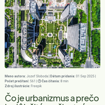
VÝPOČET MOŽSTVA MATERIÁLOV
BLOG
ÚDRŽBY ZÁHRAD
VÝPOČET ROZMIESTNENIA RASTLÍN
KONTAKT
SMART ZÁHRADY
ODBORNÝ DOHĽAD
Záhradnícky kalendár
ZÁHRADNÝ NÁBYTOK
RÝCHLY DOPYT
AI GENERÁTOR ZÁHRAD
ASISTENT NÁVRHU ZÁHONOV
Meno autora:
Jozef Sloboda |
Dátum pridania:
01 Sep 2025 |
Počet prečítaní:
561 |
🕒 Čas čítania:
8 min
ZÁKAZNÍCKA PODPORA
Zdroj ilustrácie:
Freepik
Čo je urbanizmus a prečo