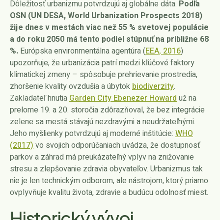
Dôležitosť urbanizmu potvrdzujú aj globálne dáta.
Podľa
OSN (UN DESA, World Urbanization Prospects 2018)
žije dnes v mestách viac než 55 % svetovej populácie
a do roku 2050 má tento podiel stúpnuť na približne 68
%.
Európska environmentálna agentúra (
EEA, 2016
)
upozorňuje, že urbanizácia patrí medzi kľúčové faktory
klimatickej zmeny – spôsobuje prehrievanie prostredia,
zhoršenie kvality ovzdušia a úbytok
biodiverzity
.
Zakladateľ hnutia
Garden City Ebenezer Howard
už na
prelome 19. a 20. storočia zdôrazňoval, že bez integrácie
zelene sa mestá stávajú nezdravými a neudržateľnými.
Jeho myšlienky potvrdzujú aj moderné inštitúcie:
WHO
(2017)
vo svojich odporúčaniach uvádza, že dostupnosť
parkov a záhrad má preukázateľný vplyv na znižovanie
stresu a zlepšovanie zdravia obyvateľov. Urbanizmus tak
nie je len technickým odborom, ale nástrojom, ktorý priamo
ovplyvňuje kvalitu života, zdravie a budúcu odolnosť miest.
Historický vývoj