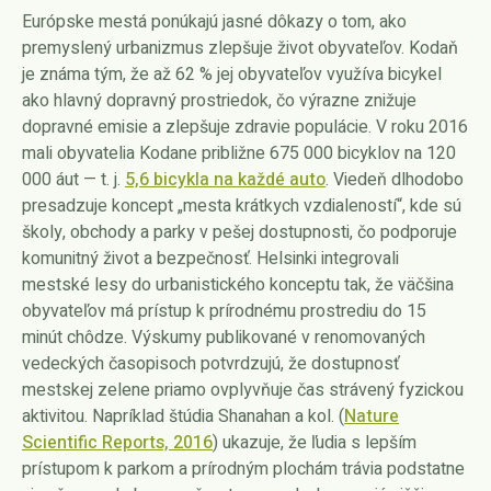
Európske mestá ponúkajú jasné dôkazy o tom, ako
premyslený urbanizmus zlepšuje život obyvateľov. Kodaň
je známa tým, že až 62 % jej obyvateľov využíva bicykel
ako hlavný dopravný prostriedok, čo výrazne znižuje
dopravné emisie a zlepšuje zdravie populácie. V roku 2016
mali obyvatelia Kodane približne 675 000 bicyklov na 120
000 áut — t. j.
5,6 bicykla na každé auto
. Viedeň dlhodobo
presadzuje koncept „mesta krátkych vzdialeností“, kde sú
školy, obchody a parky v pešej dostupnosti, čo podporuje
komunitný život a bezpečnosť. Helsinki integrovali
mestské lesy do urbanistického konceptu tak, že väčšina
obyvateľov má prístup k prírodnému prostrediu do 15
minút chôdze. Výskumy publikované v renomovaných
vedeckých časopisoch potvrdzujú, že dostupnosť
mestskej zelene priamo ovplyvňuje čas strávený fyzickou
aktivitou. Napríklad štúdia Shanahan a kol. (
Nature
Scientific Reports, 2016
) ukazuje, že ľudia s lepším
prístupom k parkom a prírodným plochám trávia podstatne