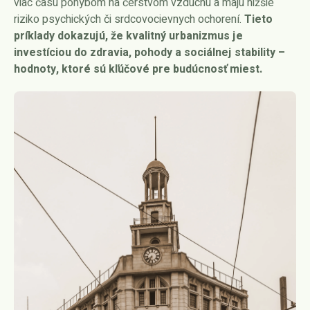
viac času pohybom na čerstvom vzduchu a majú nižšie
riziko psychických či srdcovocievnych ochorení.
Tieto
príklady dokazujú, že kvalitný urbanizmus je
investíciou do zdravia, pohody a sociálnej stability –
hodnoty, ktoré sú kľúčové pre budúcnosť miest.