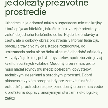
je dôležitý pre životné
prostredie
Urbanizmus je odborná náuka o usporiadaní miest a krajiny,
ktorá spája architektúru, infraštruktúru, verejné priestory a
zeleň do jedného funkčného celku. Nejde iba o stavby a
cesty, ale o celkový obraz prostredia, v ktorom ľudia žijú,
pracujú a trávia voľný čas. Každé rozhodnutie, od
umiestnenia parku až po šírku ulice, má dlhodobé následky
– ovplyvňuje klímu, pohyb obyvateľov, spotrebu zdrojov aj
kvalitu sociálnych vzťahov. Moderný urbanizmus preto
musí hľadať rovnováhu medzi potrebami obyvateľov,
technickými riešeniami a prírodnými procesmi. Dobré
plánovanie vytvára predpoklady pre zdravé, funkčné a
estetické prostredie; naopak, zanedbaný urbanizmus vedie
k preťaženiu dopravy, anonymným štvrtiam a ekologickej
záťaži.