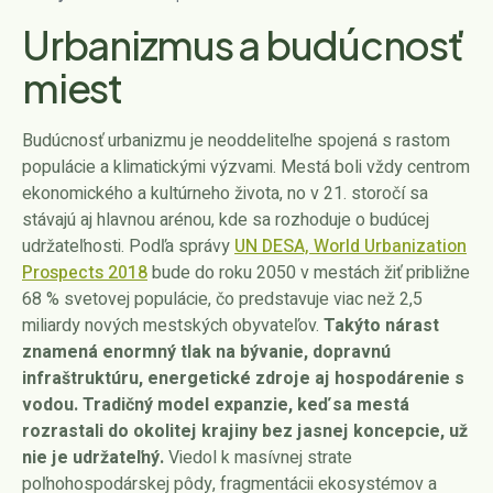
Urbanizmus a budúcnosť
miest
Budúcnosť urbanizmu je neoddeliteľne spojená s rastom
populácie a klimatickými výzvami. Mestá boli vždy centrom
ekonomického a kultúrneho života, no v 21. storočí sa
stávajú aj hlavnou arénou, kde sa rozhoduje o budúcej
udržateľnosti. Podľa správy
UN DESA, World Urbanization
Prospects 2018
bude do roku 2050 v mestách žiť približne
68 % svetovej populácie, čo predstavuje viac než 2,5
miliardy nových mestských obyvateľov.
Takýto nárast
znamená enormný tlak na bývanie, dopravnú
infraštruktúru, energetické zdroje aj hospodárenie s
vodou. Tradičný model expanzie, keď sa mestá
rozrastali do okolitej krajiny bez jasnej koncepcie, už
nie je udržateľný.
Viedol k masívnej strate
poľnohospodárskej pôdy, fragmentácii ekosystémov a