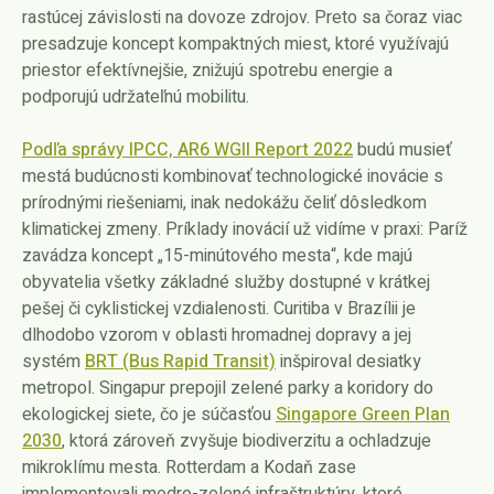
rastúcej závislosti na dovoze zdrojov. Preto sa čoraz viac
presadzuje koncept kompaktných miest, ktoré využívajú
priestor efektívnejšie, znižujú spotrebu energie a
podporujú udržateľnú mobilitu.
Podľa správy IPCC, AR6 WGII Report 2022
budú musieť
mestá budúcnosti kombinovať technologické inovácie s
prírodnými riešeniami, inak nedokážu čeliť dôsledkom
klimatickej zmeny. Príklady inovácií už vidíme v praxi: Paríž
zavádza koncept „15-minútového mesta“, kde majú
obyvatelia všetky základné služby dostupné v krátkej
pešej či cyklistickej vzdialenosti. Curitiba v Brazílii je
dlhodobo vzorom v oblasti hromadnej dopravy a jej
systém
BRT (Bus Rapid Transit)
inšpiroval desiatky
metropol. Singapur prepojil zelené parky a koridory do
ekologickej siete, čo je súčasťou
Singapore Green Plan
2030
, ktorá zároveň zvyšuje biodiverzitu a ochladzuje
mikroklímu mesta. Rotterdam a Kodaň zase
implementovali modro-zelené infraštruktúry, ktoré