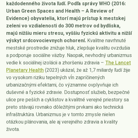
každodenného života ľudí. Podľa správy WHO (2016:
Urban Green Spaces and Health – A Review of
Evidence) obyvatelia, ktorí majú prístup k mestskej
zeleni vo vzdialenosti do 300 metrov od bydliska,
majú nižšiu mieru stresu, vyššiu fyzickú aktivitu a nižší
výskyt srdcovocievnych ochorení.
Kvalitne navrhnuté
mestské prostredie znižuje hluk, zlepšuje kvalitu ovzdušia
a podporuje sociálne väzby. Naopak, nevhodný urbanizmus
vedie k sociálnej izolácii a zhoršeniu zdravia –
The Lancet
Planetary Health
(2023) ukázal, že až 1,7 miliardy ľudí žije
vo vysokom riziku tepelných vĺn zapríčinených
urbanizačnými efektami, čo významne ovplyvňuje ich
duševné a fyzické zdravie. Dostupnosť služieb, bezpečné
ulice pre peších a cyklistov a kvalitné verejné priestory sa
preto stávajú rovnako dôležitými prvkami ako technická
infraštruktúra. Urbanizmus je v tomto zmysle nielen
otázkou plánovania, ale aj verejného zdravia a kvality
života.