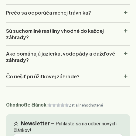
+
Prečo sa odporúča menej trávnika?
+
Sú suchomilné rastliny vhodné do každej
záhrady?
+
Ako pomáhajú jazierka, vodopády a dažďové
záhrady?
+
Čo riešiť pri úžitkovej záhrade?
Ohodnoťte článok:
Zatiaľ nehodnotené
Newsletter
📩
– Prihláste sa na odber nových
článkov!