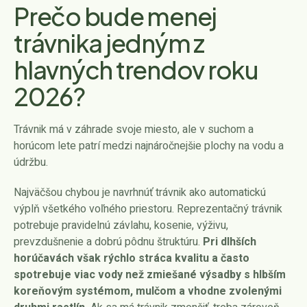
Prečo bude menej
trávnika jedným z
hlavných trendov roku
2026?
Trávnik má v záhrade svoje miesto, ale v suchom a
horúcom lete patrí medzi najnáročnejšie plochy na vodu a
údržbu.
Najväčšou chybou je navrhnúť trávnik ako automatickú
výplň všetkého voľného priestoru. Reprezentačný trávnik
potrebuje pravidelnú závlahu, kosenie, výživu,
prevzdušnenie a dobrú pôdnu štruktúru.
Pri dlhších
horúčavách však rýchlo stráca kvalitu a často
spotrebuje viac vody než zmiešané výsadby s hlbším
koreňovým systémom, mulčom a vhodne zvolenými