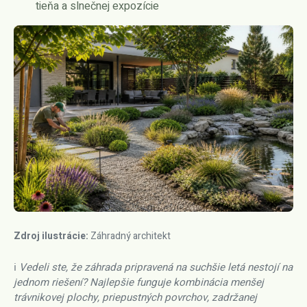
tieňa a slnečnej expozície
Zdroj ilustrácie:
Záhradný architekt
ℹ️ Vedeli ste, že záhrada pripravená na suchšie letá nestojí na
jednom riešení? Najlepšie funguje kombinácia menšej
trávnikovej plochy, priepustných povrchov, zadržanej