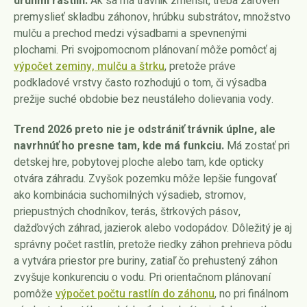
druhmi rastlín.
Ak sa má trávnik zmenšiť, treba zároveň
premyslieť skladbu záhonov, hrúbku substrátov, množstvo
mulču a prechod medzi výsadbami a spevnenými
plochami. Pri svojpomocnom plánovaní môže pomôcť aj
výpočet zeminy, mulču a štrku
, pretože práve
podkladové vrstvy často rozhodujú o tom, či výsadba
prežije suché obdobie bez neustáleho dolievania vody.
Trend 2026 preto nie je odstrániť trávnik úplne, ale
navrhnúť ho presne tam, kde má funkciu.
Má zostať pri
detskej hre, pobytovej ploche alebo tam, kde opticky
otvára záhradu. Zvyšok pozemku môže lepšie fungovať
ako kombinácia suchomilných výsadieb, stromov,
priepustných chodníkov, terás, štrkových pásov,
dažďových záhrad, jazierok alebo vodopádov. Dôležitý je aj
správny počet rastlín, pretože riedky záhon prehrieva pôdu
a vytvára priestor pre buriny, zatiaľ čo prehustený záhon
zvyšuje konkurenciu o vodu. Pri orientačnom plánovaní
pomôže
výpočet počtu rastlín do záhonu
, no pri finálnom