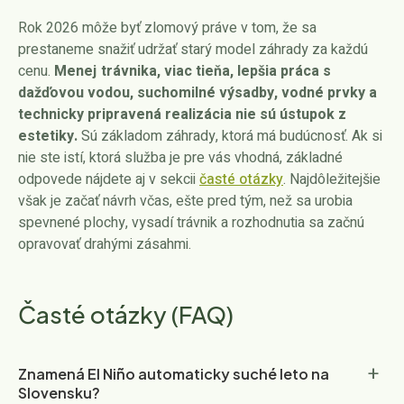
Rok 2026 môže byť zlomový práve v tom, že sa
prestaneme snažiť udržať starý model záhrady za každú
cenu.
Menej trávnika, viac tieňa, lepšia práca s
dažďovou vodou, suchomilné výsadby, vodné prvky a
technicky pripravená realizácia nie sú ústupok z
estetiky.
Sú základom záhrady, ktorá má budúcnosť. Ak si
nie ste istí, ktorá služba je pre vás vhodná, základné
odpovede nájdete aj v sekcii
časté otázky
. Najdôležitejšie
však je začať návrh včas, ešte pred tým, než sa urobia
spevnené plochy, vysadí trávnik a rozhodnutia sa začnú
opravovať drahými zásahmi.
Časté otázky (FAQ)
+
Znamená El Niño automaticky suché leto na
Slovensku?