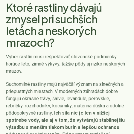
Ktoré rastliny dávajú
zmysel pri suchších
letách a neskorých
mrazoch?
Výber rastlín musí rešpektovať slovenské podmienky:
horúce leto, zimné výkyvy, ťažšie pôdy aj riziko neskorých
mrazov.
Suchomilné rastliny majú najväčší význam na slnečných a
priepustných miestach. V moderných záhradách dobre
fungujú okrasné trávy, šalvie, levandule, perovskie,
rebríčky, rozchodníky, kocúrniky, materina dúška a odolné
pôdopokryvné rastliny.
Ich sila nie je len v nižšej
spotrebe vody, ale aj v tom, že vytvárajú stabilnejšiu
výsadbu s menším tlakom burín a lepšou ochranou