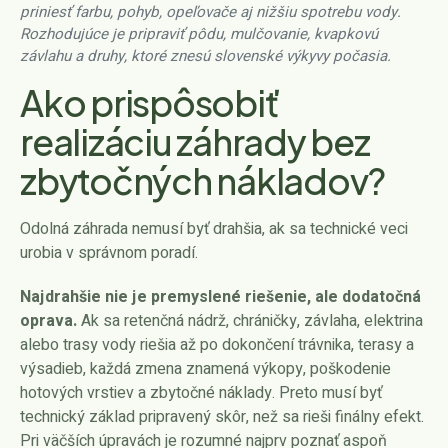
priniesť farbu, pohyb, opeľovače aj nižšiu spotrebu vody.
Rozhodujúce je pripraviť pôdu, mulčovanie, kvapkovú
závlahu a druhy, ktoré znesú slovenské výkyvy počasia.
Ako prispôsobiť
realizáciu záhrady bez
zbytočných nákladov?
Odolná záhrada nemusí byť drahšia, ak sa technické veci
urobia v správnom poradí.
Najdrahšie nie je premyslené riešenie, ale dodatočná
oprava.
Ak sa retenčná nádrž, chráničky, závlaha, elektrina
alebo trasy vody riešia až po dokončení trávnika, terasy a
výsadieb, každá zmena znamená výkopy, poškodenie
hotových vrstiev a zbytočné náklady. Preto musí byť
technický základ pripravený skôr, než sa rieši finálny efekt.
Pri väčších úpravách je rozumné najprv poznať aspoň