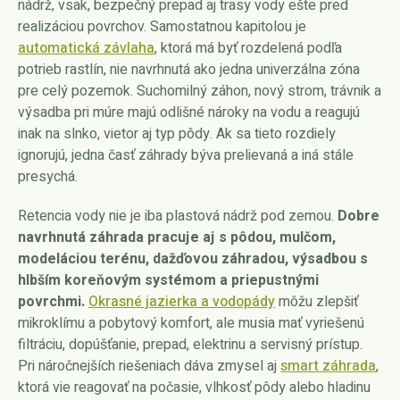
nádrž, vsak, bezpečný prepad aj trasy vody ešte pred
realizáciou povrchov. Samostatnou kapitolou je
automatická závlaha
, ktorá má byť rozdelená podľa
potrieb rastlín, nie navrhnutá ako jedna univerzálna zóna
pre celý pozemok. Suchomilný záhon, nový strom, trávnik a
výsadba pri múre majú odlišné nároky na vodu a reagujú
inak na slnko, vietor aj typ pôdy. Ak sa tieto rozdiely
ignorujú, jedna časť záhrady býva prelievaná a iná stále
presychá.
Retencia vody nie je iba plastová nádrž pod zemou.
Dobre
navrhnutá záhrada pracuje aj s pôdou, mulčom,
modeláciou terénu, dažďovou záhradou, výsadbou s
hlbším koreňovým systémom a priepustnými
povrchmi.
Okrasné jazierka a vodopády
môžu zlepšiť
mikroklímu a pobytový komfort, ale musia mať vyriešenú
filtráciu, dopúšťanie, prepad, elektrinu a servisný prístup.
Pri náročnejších riešeniach dáva zmysel aj
smart záhrada
,
ktorá vie reagovať na počasie, vlhkosť pôdy alebo hladinu