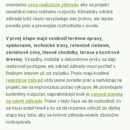
orientačnú
cenu realizácie záhrady
, aby sa projekt
nenafúkol mimo reálneho rozpočtu. Klimaticky odolná
záhrada totiž často nevyžaduje viac prvkov, ale lepšie
poradie prác a presnejšie rozhodnutia v úvode.
V prvej etape majú vzniknúť terénne úpravy,
spádovanie, technické trasy, retenčné riešenie,
závlahové zóny, hlavné chodníky, terasa a kostrové
dreviny.
Výsadby, mobiliár a dekoratívne prvky sa dajú
realizovať postupne, ale základ záhrady musí počítať s
finálnym stavom už od začiatku. Preto majú kvalitné
realizácie záhrad
vždy jasné poradie prác a nadväzujú na
projekt, nie na improvizáciu počas výkopov. Ak potrebujete
konkrétny rozpočet, najpraktickejší krok je
cenová ponuka
na návrh záhrady
. Práve v tejto fáze sa dá rozhodnúť, čo
sa musí urobiť hneď a čo sa dá rozumne odložiť do ďalšej
etapy bez toho, aby sa hotová záhrada neskôr zbytočne
rozkopávala.