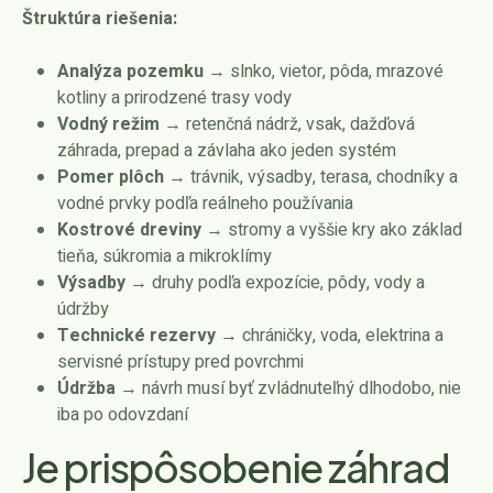
Štruktúra riešenia:
Analýza pozemku
→ slnko, vietor, pôda, mrazové
kotliny a prirodzené trasy vody
Vodný režim
→ retenčná nádrž, vsak, dažďová
záhrada, prepad a závlaha ako jeden systém
Pomer plôch
→ trávnik, výsadby, terasa, chodníky a
vodné prvky podľa reálneho používania
Kostrové dreviny
→ stromy a vyššie kry ako základ
tieňa, súkromia a mikroklímy
Výsadby
→ druhy podľa expozície, pôdy, vody a
údržby
Technické rezervy
→ chráničky, voda, elektrina a
servisné prístupy pred povrchmi
Údržba
→ návrh musí byť zvládnuteľný dlhodobo, nie
iba po odovzdaní
Je prispôsobenie záhrad