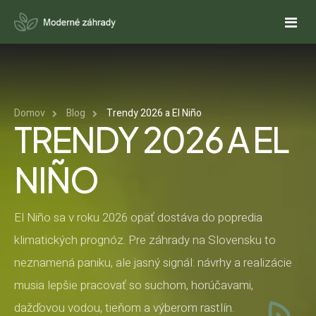
DOMOV
Domov
Blog
Trendy 2026 a El Niño
O NÁS
TRENDY 2026 A EL
SLUŽBY
NIÑO
NÁVRHY ZÁHRAD
REFERENCIE
REALIZÁCIE ZÁHRAD
PONUKY
El Niño sa v roku 2026 opäť dostáva do popredia
klimatických prognóz. Pre záhrady na Slovensku to
CENOVÁ PONUKA NA NÁVRH ZÁHRADY
KALKULAČKY
REALIZUJETE ZÁHRADU SVOJPOMOCNE?
AUTOMATICKÉ ZÁVLAHY
neznamená paniku, ale jasný signál: návrhy a realizácie
CENOVÁ PONUKA NA ZÁHRADNÝ NÁBYTOK
ODHAD CENY REALIZÁCIE ZÁHRADY
FAQ
musia lepšie pracovať so suchom, horúčavami,
OKRASNÉ JAZIERKA
dažďovou vodou, tieňom a výberom rastlín.