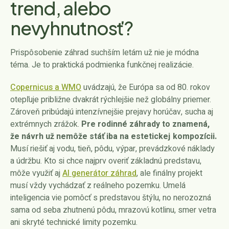
trend, alebo
nevyhnutnosť?
Prispôsobenie záhrad suchším letám už nie je módna
téma. Je to praktická podmienka funkčnej realizácie.
Copernicus a WMO
uvádzajú, že Európa sa od 80. rokov
otepľuje približne dvakrát rýchlejšie než globálny priemer.
Zároveň pribúdajú intenzívnejšie prejavy horúčav, sucha aj
extrémnych zrážok.
Pre rodinné záhrady to znamená,
že návrh už nemôže stáť iba na estetickej kompozícii.
Musí riešiť aj vodu, tieň, pôdu, výpar, prevádzkové náklady
a údržbu. Kto si chce najprv overiť základnú predstavu,
môže využiť aj
AI generátor záhrad
, ale finálny projekt
musí vždy vychádzať z reálneho pozemku. Umelá
inteligencia vie pomôcť s predstavou štýlu, no nerozozná
sama od seba zhutnenú pôdu, mrazovú kotlinu, smer vetra
ani skryté technické limity pozemku.