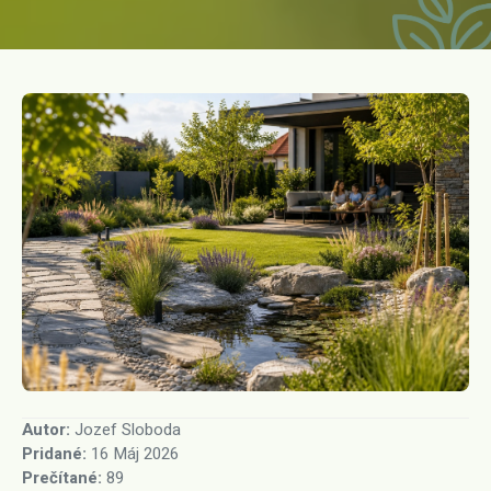
VÝPOČET MOŽSTVA MATERIÁLOV
BLOG
ÚDRŽBY ZÁHRAD
VÝPOČET ROZMIESTNENIA RASTLÍN
KONTAKT
SMART ZÁHRADY
ODBORNÝ DOHĽAD
Záhradnícky kalendár
ZÁHRADNÝ NÁBYTOK
RÝCHLY DOPYT
AI GENERÁTOR ZÁHRAD
ASISTENT NÁVRHU ZÁHONOV
ZÁKAZNÍCKA PODPORA
Autor:
Jozef Sloboda
Pridané:
16 Máj 2026
Prečítané:
89