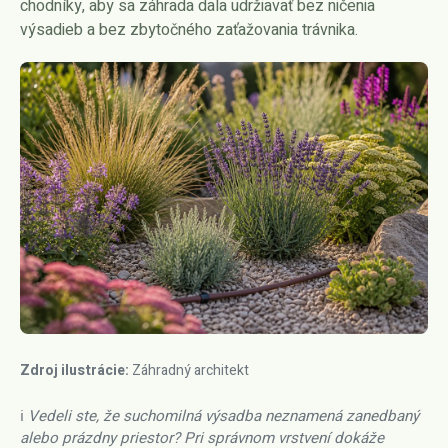
chodníky, aby sa záhrada dala udržiavať bez ničenia
výsadieb a bez zbytočného zaťažovania trávnika.
Zdroj ilustrácie:
Záhradný architekt
ℹ️ Vedeli ste, že suchomilná výsadba neznamená zanedbaný
alebo prázdny priestor? Pri správnom vrstvení dokáže