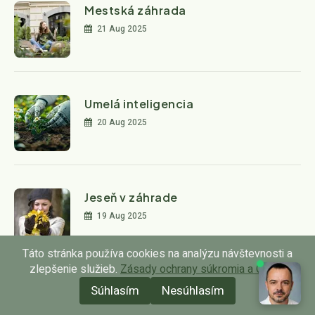
Mestská záhrada
21 Aug 2025
Umelá inteligencia
20 Aug 2025
Jeseň v záhrade
19 Aug 2025
Táto stránka používa cookies na analýzu návštevnosti a
zlepšenie služieb.
Zásady ochrany súkromia a GDPR
Súhlasím
Nesúhlasím
Bezúdržbová záhrada
18 Aug 2025