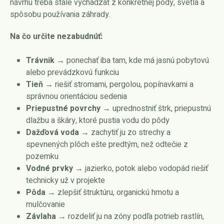
návrhu treba stále vychádzať z konkrétnej pôdy, svetla a
spôsobu používania záhrady.
Na čo určite nezabudnúť:
Trávnik
→ ponechať iba tam, kde má jasnú pobytovú
alebo prevádzkovú funkciu
Tieň
→ riešiť stromami, pergolou, popínavkami a
správnou orientáciou sedenia
Priepustné povrchy
→ uprednostniť štrk, priepustnú
dlažbu a škáry, ktoré pustia vodu do pôdy
Dažďová voda
→ zachytiť ju zo strechy a
spevnených plôch ešte predtým, než odtečie z
pozemku
Vodné prvky
→ jazierko, potok alebo vodopád riešiť
technicky už v projekte
Pôda
→ zlepšiť štruktúru, organickú hmotu a
mulčovanie
Závlaha
→ rozdeliť ju na zóny podľa potrieb rastlín,