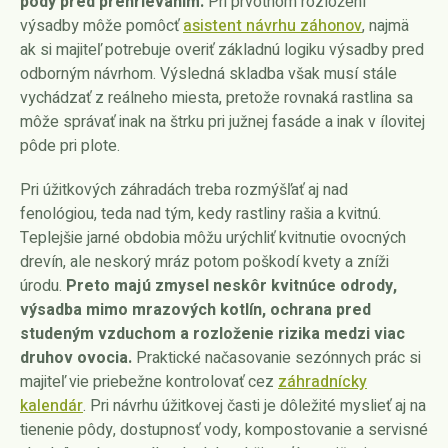
pôdy pred prehrievaním.
Pri prvotnom rozložení
výsadby môže pomôcť
asistent návrhu záhonov
, najmä
ak si majiteľ potrebuje overiť základnú logiku výsadby pred
odborným návrhom. Výsledná skladba však musí stále
vychádzať z reálneho miesta, pretože rovnaká rastlina sa
môže správať inak na štrku pri južnej fasáde a inak v ílovitej
pôde pri plote.
Pri úžitkových záhradách treba rozmýšľať aj nad
fenológiou, teda nad tým, kedy rastliny rašia a kvitnú.
Teplejšie jarné obdobia môžu urýchliť kvitnutie ovocných
drevín, ale neskorý mráz potom poškodí kvety a zníži
úrodu.
Preto majú zmysel neskôr kvitnúce odrody,
výsadba mimo mrazových kotlín, ochrana pred
studeným vzduchom a rozloženie rizika medzi viac
druhov ovocia.
Praktické načasovanie sezónnych prác si
majiteľ vie priebežne kontrolovať cez
záhradnícky
kalendár
. Pri návrhu úžitkovej časti je dôležité myslieť aj na
tienenie pôdy, dostupnosť vody, kompostovanie a servisné