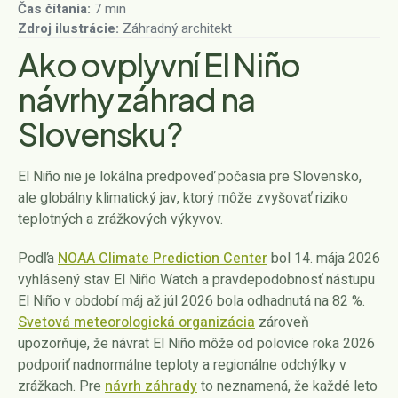
Čas čítania:
7 min
Zdroj ilustrácie:
Záhradný architekt
Ako ovplyvní El Niño
návrhy záhrad na
Slovensku?
El Niño nie je lokálna predpoveď počasia pre Slovensko,
ale globálny klimatický jav, ktorý môže zvyšovať riziko
teplotných a zrážkových výkyvov.
Podľa
NOAA Climate Prediction Center
bol 14. mája 2026
vyhlásený stav El Niño Watch a pravdepodobnosť nástupu
El Niño v období máj až júl 2026 bola odhadnutá na 82 %.
Svetová meteorologická organizácia
zároveň
upozorňuje, že návrat El Niño môže od polovice roka 2026
podporiť nadnormálne teploty a regionálne odchýlky v
zrážkach. Pre
návrh záhrady
to neznamená, že každé leto