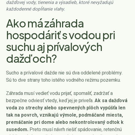
dažďovej vody, tienenia a výsadieb, ktoré nevyžadujú
každodenné dopĺňanie vlahy.
Ako má záhrada
hospodáriť s vodou pri
suchu aj prívalových
dažďoch?
Sucho a prívalové dažde nie sú dva oddelené problémy.
Sú to dve strany toho istého vodného režimu pozemku.
Záhrada musí vedieť vodu prijať, spomaliť, zadržať a
bezpečne odviesť vtedy, keď jej je priveľa.
Ak sa dažďová
voda zo strechy alebo spevnených plôch vypúšťa len
tak na povrch, vznikajú výmole, podmáčané miesta,
premáčanie pri dome alebo nekontrolovaný odtok k
susedom.
Preto musí návrh riešiť spádovanie, retenčnú