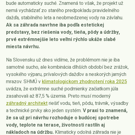
bude automaticky suché. Znamená to však, že projekt už
nemá vychádzať zo starého predpokladu pravidelného
dažďa, stabilného leta a neobmedzenej vody na závlahu.
Ak sa záhrada navrhne iba podľa estetickej
predstavy, bez riešenia vody, tieňa, pôdy a údržby,
prvé extrémnejšie leto veľmi rýchlo ukáže slabé
miesta návrhu.
Na Slovensku už dnes vidíme, že problémom nie je iba
samotné sucho, ale kombinácia dlhších období bez zrážok,
vysokého výparu, prívalových dažďov a neskorých jarných
mrazov. SHMÚ v
klimatologickom zhodnotení roka 2025
uvádza, že extrémne suché podmienky začiatkom júla
zasahovali až 87,5 % územia. Preto musí moderný
záhradný architekt
riešiť vodu, tieň, pôdu, trávnik, výsadby
a technické prvky ako jeden systém.
V praxi to znamená,
že sa už pri návrhu rozhoduje o budúcej spotrebe
vody, teplote na terase, životnosti rastlín aj
nákladoch na údržbu.
Klimaticky odolná záhrada nie je